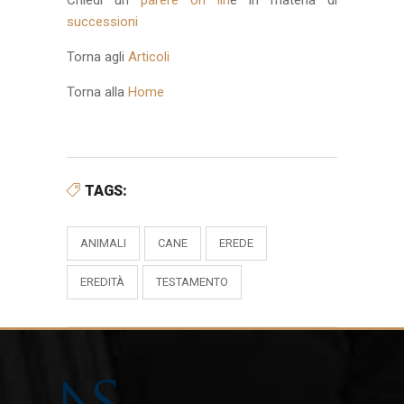
Chiedi un
parere on lin
e in materia di
successioni
Torna agli
Articoli
Torna alla
Home
TAGS:
ANIMALI
CANE
EREDE
EREDITÀ
TESTAMENTO