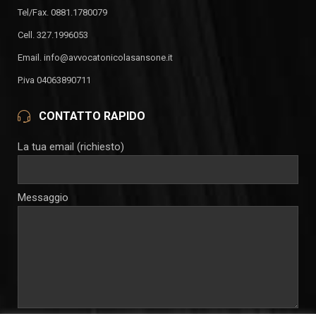
Tel/Fax. 0881.1780079
Cell. 327.1996053
Email. info@avvocatonicolasansone.it
P.iva 04063890711
CONTATTO RAPIDO
La tua email (richiesto)
Messaggio