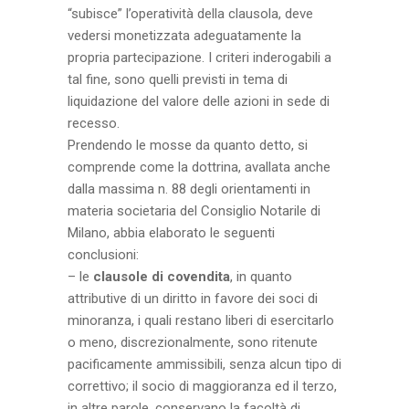
“subisce” l’operatività della clausola, deve
vedersi monetizzata adeguatamente la
propria partecipazione. I criteri inderogabili a
tal fine, sono quelli previsti in tema di
liquidazione del valore delle azioni in sede di
recesso.
Prendendo le mosse da quanto detto, si
comprende come la dottrina, avallata anche
dalla massima n. 88 degli orientamenti in
materia societaria del Consiglio Notarile di
Milano, abbia elaborato le seguenti
conclusioni:
– le
clausole di covendita
, in quanto
attributive di un diritto in favore dei soci di
minoranza, i quali restano liberi di esercitarlo
o meno, discrezionalmente, sono ritenute
pacificamente ammissibili, senza alcun tipo di
correttivo; il socio di maggioranza ed il terzo,
in altre parole, conservano la facoltà di