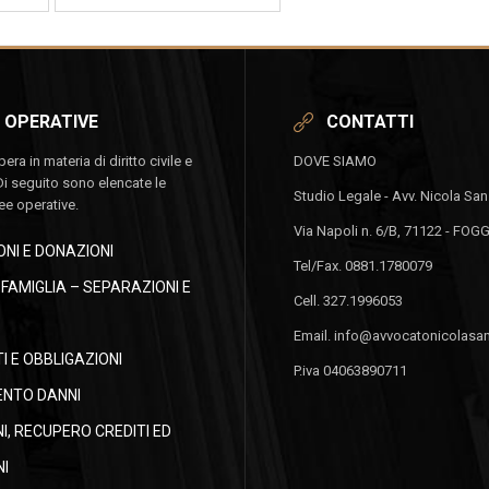
 OPERATIVE
CONTATTI
ra in materia di diritto civile e
DOVE SIAMO
Di seguito sono elencate le
Studio Legale - Avv. Nicola Sa
ree operative.
Via Napoli n. 6/B, 71122 - FOG
NI E DONAZIONI
Tel/Fax. 0881.1780079
I FAMIGLIA – SEPARAZIONI E
Cell. 327.1996053
Email. info@avvocatonicolasan
 E OBBLIGAZIONI
P.iva 04063890711
ENTO DANNI
NI, RECUPERO CREDITI ED
I