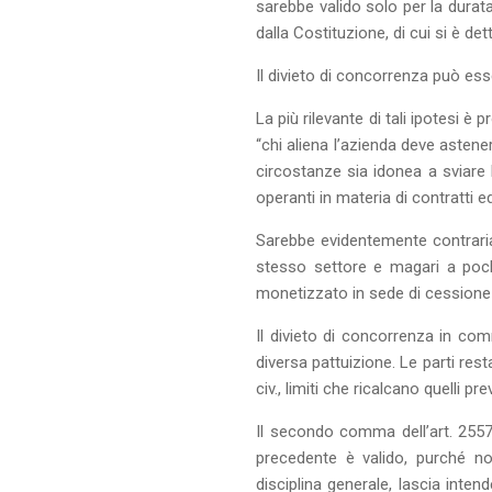
sarebbe valido solo per la durata
dalla Costituzione, di cui si è det
Il divieto di concorrenza può esse
La più rilevante di tali ipotesi è 
“chi aliena l’azienda deve astener
circostanze sia idonea a sviare 
operanti in materia di contratti e
Sarebbe evidentemente contraria 
stesso settore e magari a pochi
monetizzato in sede di cessione
Il divieto di concorrenza in com
diversa pattuizione. Le parti res
civ., limiti che ricalcano quelli pr
Il secondo comma dell’art. 2557 c
precedente è valido, purché no
disciplina generale, lascia inte