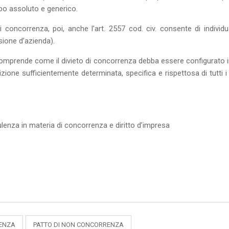
tipo assoluto e generico.
di concorrenza, poi, anche l’art. 2557 cod. civ. consente di indivi
ssione d’azienda).
si comprende come il divieto di concorrenza debba essere configurat
zione sufficientemente determinata, specifica e rispettosa di tutti i l
lenza in materia di concorrenza e diritto d’impresa
ENZA
PATTO DI NON CONCORRENZA