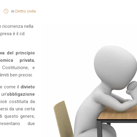
in
Diritto civile
e ricorrenza nella
presa è il cd.
iva del principio
omica privata
,
a Costituzione, e
miti ben precisi.
re come il
divieto
un’
obbligazione
cioè costituita da
nersi da una certa
di questo genere,
 presentano due