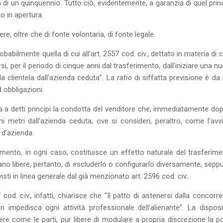
 di un quinquennio. Tutto ciò, evidentemente, a garanzia di quel princ
to in apertura.
re, oltre che di fonte volontaria, di fonte legale.
probabilmente quella di cui all’art. 2557 cod. civ., dettato in materia di
si, per il periodo di cinque anni dal trasferimento, dall’iniziare una 
la clientela dall’azienda ceduta”. La
ratio
di siffatta previsione è da 
d obbligazioni.
a detti principi la condotta del venditore che, immediatamente dopo
 metri dall’azienda ceduta, ove si consideri, peraltro, come l’a
 d’azienda.
mento, in ogni caso, costituisce un effetto naturale del trasferime
tano libere, pertanto, di escluderlo o configurarlo diversamente, seppu
evisti in linea generale dal già menzionato art. 2596 cod. civ..
od. civ., infatti, chiarisce che “Il patto di astenersi dalla concorre
n impedisca ogni attività professionale dell’alienante”. La dis
ndere come le parti, pur libere di modulare a propria discrezione la 