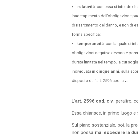
relatività
: con essa si intende che
inadempimento dell’obbligazione può
di risarcimento del danno, e non di e
forma specifica;
temporaneità
: con la quale si in
obbligazioni negative devono e poss
durata limitata nel tempo, la cui soglia
individuata in
cinque anni
, sulla sco
disposto dall’art. 2596 cod. civ..
L’
art. 2596 cod. civ.
, peraltro, 
Essa chiarisce, in primo luogo e
Sul piano sostanziale, poi, la 
non possa
mai eccedere la dur