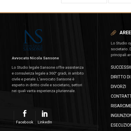
AREE
Lo Studio ope
societario. 
principali a
Avvocato Nicola Sansone
SUCCESSIO
Lo Studio legale Sansone offre assistenza
e consulenza legale a 360° gradi, in ambito
DIRITTO D
civile e penale. L'avvocato Sansone è
esperto in diritto civile e societario, settori
DIVORZI
nei quali vanta esperienza pluriennale.
CONTRATTI
RISARCIM
INGIUNZIO
Facebook
LinkedIn
ESECUZION