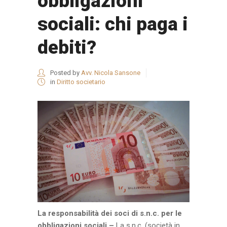
obbligazioni
sociali: chi paga i
debiti?
Posted by
Avv. Nicola Sansone
in
Diritto societario
La responsabilità dei soci di s.n.c. per le
obbligazioni sociali –
La s.n.c. (società in