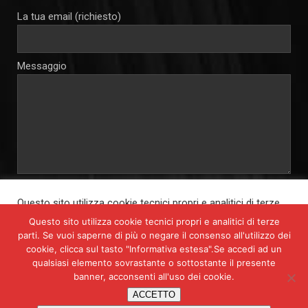
La tua email (richiesto)
Messaggio
Autorizzo e consento al trattamento dei miei dati personali per
Questo sito utilizza cookie tecnici propri e analitici di terze
le finalità connesse alla soprastante richiesta di informazioni, ai
parti. Se vuoi saperne di più o negare il consenso all'utilizzo
sensi del D.lgs. 196 del 30 giugno 2003 e del Reg. UE n. 679/2016
Questo sito utilizza cookie tecnici propri e analitici di terze
dei cookie, clicca sul tasto "Informativa estesa".
parti. Se vuoi saperne di più o negare il consenso all'utilizzo dei
Cliccando su "Accetta tutto", acconsenti all'uso di TUTTI i
cookie, clicca sul tasto "Informativa estesa".Se accedi ad un
cookie. Tuttavia, puoi cliccare su "Impostazioni cookies" per
qualsiasi elemento sovrastante o sottostante il presente
fornire un consenso selettivo.
banner, acconsenti all'uso dei cookie.
Impostazioni Cookies
Accetta tutto
Rifiuta tutto
ACCETTO