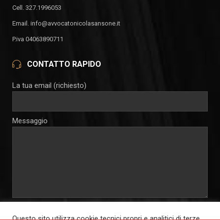
Cell. 327.1996053
Email. info@avvocatonicolasansone.it
P.iva 04063890711
CONTATTO RAPIDO
La tua email (richiesto)
Messaggio
Autorizzo e consento al trattamento dei miei dati personali per
Questo sito utilizza cookie tecnici propri e analitici di terze
le finalità connesse alla soprastante richiesta di informazioni, ai