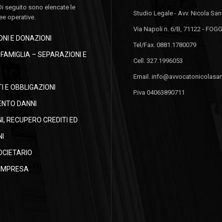
Di seguito sono elencate le
Studio Legale - Avv. Nicola Sa
ree operative.
Via Napoli n. 6/B, 71122 - FOG
NI E DONAZIONI
Tel/Fax. 0881.1780079
I FAMIGLIA – SEPARAZIONI E
Cell. 327.1996053
Email. info@avvocatonicolasan
 E OBBLIGAZIONI
P.iva 04063890711
ENTO DANNI
NI, RECUPERO CREDITI ED
I
OCIETARIO
’IMPRESA