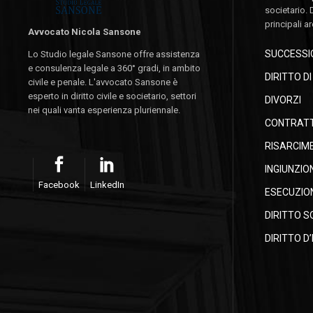
societario. 
principali a
Avvocato Nicola Sansone
SUCCESSIO
Lo Studio legale Sansone offre assistenza
e consulenza legale a 360° gradi, in ambito
DIRITTO D
civile e penale. L'avvocato Sansone è
esperto in diritto civile e societario, settori
DIVORZI
nei quali vanta esperienza pluriennale.
CONTRATTI
RISARCIM
INGIUNZIO
Facebook
LinkedIn
ESECUZION
DIRITTO S
DIRITTO D