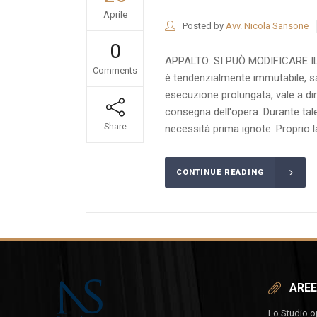
Aprile
Posted by
Avv. Nicola Sansone
0
APPALTO: SI PUÒ MODIFICARE IL PRE
Comments
è tendenzialmente immutabile, sal
esecuzione prolungata, vale a dir
consegna dell'opera. Durante tale
Share
necessità prima ignote. Proprio l
CONTINUE READING
AREE
Lo Studio ope