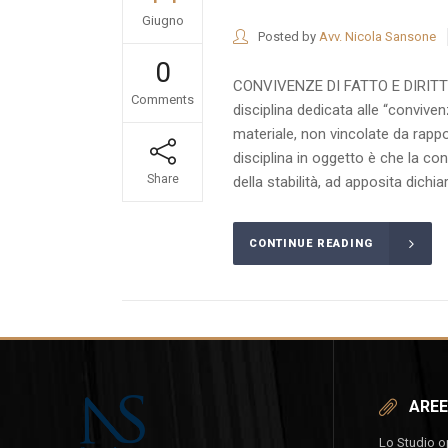
Giugno
Posted by
Avv. Nicola Sansone
0
CONVIVENZE DI FATTO E DIRITTI S
Comments
disciplina dedicata alle “convive
materiale, non vincolate da rappor
disciplina in oggetto è che la c
Share
della stabilità, ad apposita dic
CONTINUE READING
AREE
Lo Studio ope