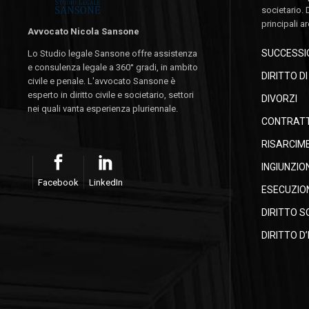
societario. 
principali a
Avvocato Nicola Sansone
SUCCESSIO
Lo Studio legale Sansone offre assistenza
e consulenza legale a 360° gradi, in ambito
DIRITTO D
civile e penale. L'avvocato Sansone è
esperto in diritto civile e societario, settori
DIVORZI
nei quali vanta esperienza pluriennale.
CONTRATTI
RISARCIM
INGIUNZIO
Facebook
LinkedIn
ESECUZION
DIRITTO S
DIRITTO D