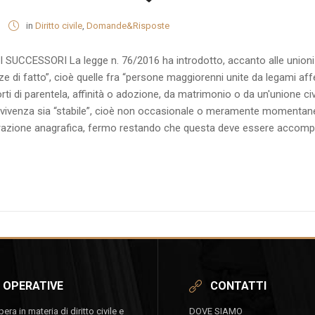
in
Diritto civile
,
Domande&Risposte
UCCESSORI La legge n. 76/2016 ha introdotto, accanto alle unioni c
nze di fatto”, cioè quelle fra “persone maggiorenni unite da legami aff
ti di parentela, affinità o adozione, da matrimonio o da un'unione civil
onvivenza sia “stabile”, cioè non occasionale o meramente momentane
hiarazione anagrafica, fermo restando che questa deve essere accomp
 OPERATIVE
CONTATTI
ra in materia di diritto civile e
DOVE SIAMO