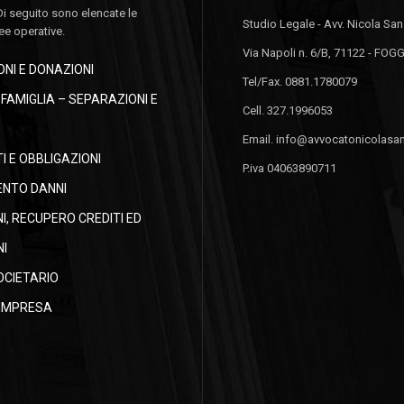
Di seguito sono elencate le
Studio Legale - Avv. Nicola Sa
ree operative.
Via Napoli n. 6/B, 71122 - FOG
NI E DONAZIONI
Tel/Fax. 0881.1780079
I FAMIGLIA – SEPARAZIONI E
Cell. 327.1996053
Email. info@avvocatonicolasan
 E OBBLIGAZIONI
P.iva 04063890711
ENTO DANNI
NI, RECUPERO CREDITI ED
I
OCIETARIO
’IMPRESA