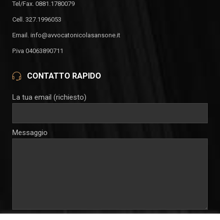
Tel/Fax. 0881.1780079
Cell. 327.1996053
Email. info@avvocatonicolasansone.it
P.iva 04063890711
CONTATTO RAPIDO
La tua email (richiesto)
Messaggio
Autorizzo e consento al trattamento dei miei dati personali per