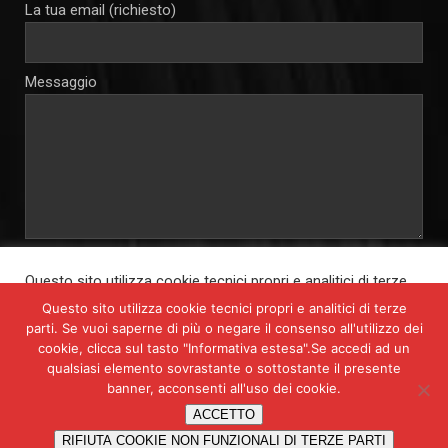
La tua email (richiesto)
Messaggio
Autorizzo e consento al trattamento dei miei dati personali per
Questo sito utilizza cookie tecnici propri e analitici di terze
le finalità connesse alla soprastante richiesta di informazioni, ai
parti. Se vuoi saperne di più o negare il consenso all'utilizzo
sensi del D.lgs. 196 del 30 giugno 2003 e del Reg. UE n. 679/2016
Questo sito utilizza cookie tecnici propri e analitici di terze
dei cookie, clicca sul tasto "Informativa estesa".
parti. Se vuoi saperne di più o negare il consenso all'utilizzo dei
Cliccando su "Accetta tutto", acconsenti all'uso di TUTTI i
cookie, clicca sul tasto "Informativa estesa".Se accedi ad un
cookie. Tuttavia, puoi cliccare su "Impostazioni cookies" per
qualsiasi elemento sovrastante o sottostante il presente
fornire un consenso selettivo.
banner, acconsenti all'uso dei cookie.
Impostazioni Cookies
Accetta tutto
Rifiuta tutto
ACCETTO
RIFIUTA COOKIE NON FUNZIONALI DI TERZE PARTI