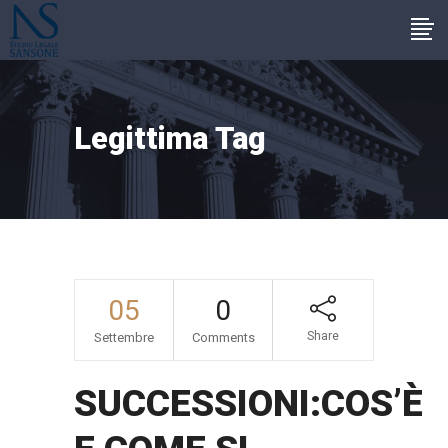
Legittima Tag
05
0
Share
Settembre
Comments
SUCCESSIONI:COS’È