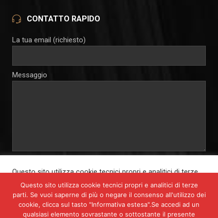
CONTATTO RAPIDO
La tua email (richiesto)
Messaggio
Autorizzo e consento al trattamento dei miei dati personali per
Questo sito utilizza cookie tecnici propri e analitici di terze
le finalità connesse alla soprastante richiesta di informazioni, ai
parti. Se vuoi saperne di più o negare il consenso all'utilizzo
sensi del D.lgs. 196 del 30 giugno 2003 e del Reg. UE n. 679/2016
Questo sito utilizza cookie tecnici propri e analitici di terze
dei cookie, clicca sul tasto "Informativa estesa".
parti. Se vuoi saperne di più o negare il consenso all'utilizzo dei
Cliccando su "Accetta tutto", acconsenti all'uso di TUTTI i
cookie, clicca sul tasto "Informativa estesa".Se accedi ad un
cookie. Tuttavia, puoi cliccare su "Impostazioni cookies" per
qualsiasi elemento sovrastante o sottostante il presente
fornire un consenso selettivo.